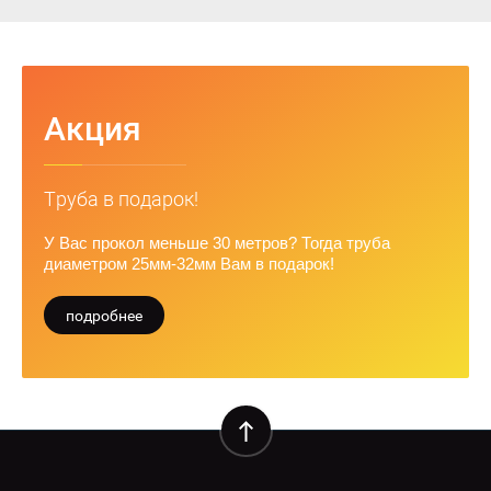
Акция
Труба в подарок!
У Вас прокол меньше 30 метров? Тогда труба
диаметром 25мм-32мм Вам в подарок!
подробнее